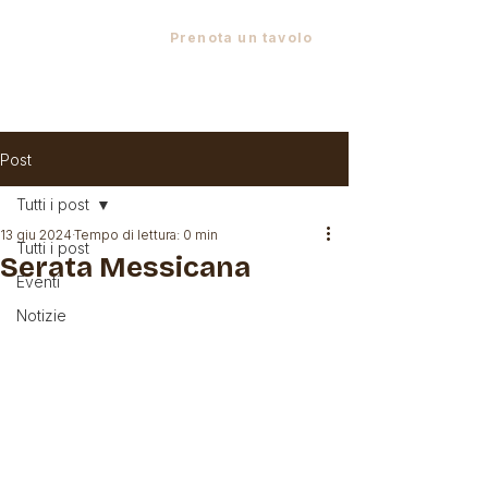
Via XXIV Maggio, 4 - 23897 Viganò LC
•
+39 039 958722
•
Prenota un tavolo
Post
Tutti i post
13 giu 2024
Tempo di lettura: 0 min
Tutti i post
Serata Messicana
Eventi
Notizie