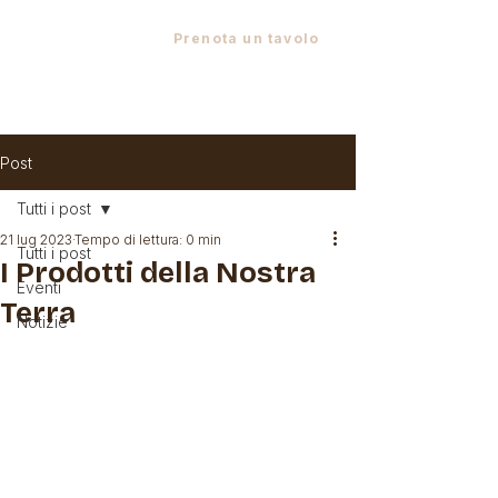
Via XXIV Maggio, 4 - 23897 Viganò LC
•
+39 039 958722
•
Prenota un tavolo
Post
Tutti i post
21 lug 2023
Tempo di lettura: 0 min
Tutti i post
I Prodotti della Nostra
Eventi
Terra
Notizie