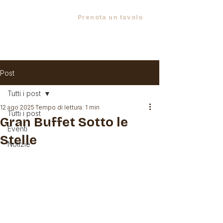
Via XXIV Maggio, 4 - 23897 Viganò LC
•
+39 039 958722
•
Prenota un tavolo
Post
Tutti i post
12 ago 2025
Tempo di lettura: 1 min
Tutti i post
Gran Buffet Sotto le
Eventi
Stelle
Notizie