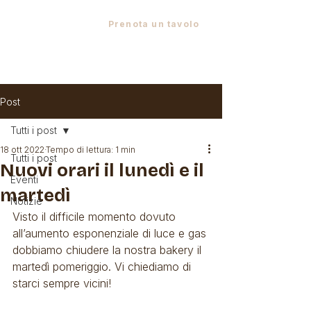
Via XXIV Maggio, 4 - 23897 Viganò LC
•
+39 039 958722
•
Prenota un tavolo
Post
Tutti i post
18 ott 2022
Tempo di lettura: 1 min
Tutti i post
Nuovi orari il lunedì e il
Eventi
martedì
Notizie
Visto il difficile momento dovuto 
all’aumento esponenziale di luce e gas 
dobbiamo chiudere la nostra bakery il 
martedì pomeriggio. Vi chiediamo di 
starci sempre vicini!